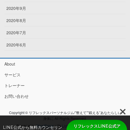
2020年9月
2020年8月
2020年7月
2020年6月
About
サービス
トレーナー
お問い合わせ
Copyright © リフレックスパーソナルジム/”整えて””鍛える”あなたらしい
身体に All Rights Reserved.
Powered by
WordPress
with
Lightning Theme
&
VK All in One
リフレックスLINE公式ア
LINE公式から無料カウンセリン