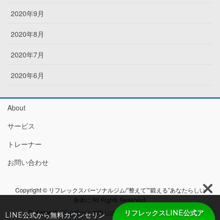
2020年9月
2020年8月
2020年7月
2020年6月
About
サービス
トレーナー
お問い合わせ
Copyright © リフレックスパーソナルジム/”整えて””鍛える”あなたらしい
身体に All Rights Reserved.
Powered by
WordPress
with
Lightning Theme
&
VK All in One
リフレックスLINE公式ア
LINE公式から無料カウンセリン