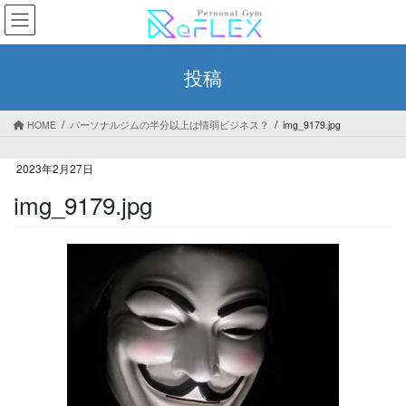
コ
ナ
ン
ビ
テ
ゲ
ン
ー
投稿
ツ
シ
へ
ョ
ス
ン
HOME
パーソナルジムの半分以上は情弱ビジネス？
img_9179.jpg
キ
に
ッ
移
2023年2月27日
プ
動
img_9179.jpg