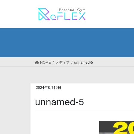
コ
ナ
ン
ビ
テ
ゲ
ン
ー
ツ
シ
へ
ョ
ス
ン
キ
に
ッ
移
HOME
メディア
unnamed-5
プ
動
2024年8月19日
unnamed-5