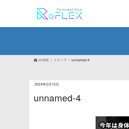
コ
ナ
ン
ビ
テ
ゲ
ン
ー
ツ
シ
へ
ョ
ス
ン
キ
に
ッ
移
HOME
メディア
unnamed-4
プ
動
2024年2月15日
unnamed-4