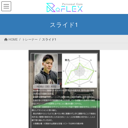
コ
ナ
ン
ビ
テ
ゲ
ン
ー
スライド1
ツ
シ
へ
ョ
ス
ン
HOME
トレーナー
スライド1
キ
に
ッ
移
プ
動