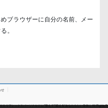
ためブラウザーに自分の名前、メー
する。
わせ
ight © リフレックスパーソナルジム/”整えて””鍛える”あなたらしい身体に All Rights Res