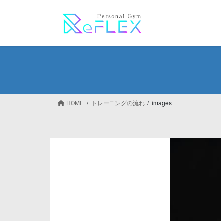
コ
ナ
ン
ビ
テ
ゲ
ン
ー
ツ
シ
へ
ョ
ス
ン
キ
に
ッ
移
HOME
トレーニングの流れ
images
プ
動