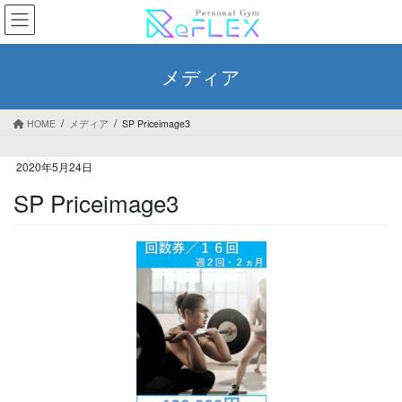
コ
ナ
ン
ビ
テ
ゲ
ン
ー
メディア
ツ
シ
へ
ョ
ス
ン
HOME
メディア
SP Priceimage3
キ
に
ッ
移
2020年5月24日
プ
動
SP Priceimage3