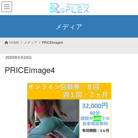
コ
ナ
ン
ビ
テ
ゲ
ン
ー
メディア
ツ
シ
へ
ョ
ス
ン
HOME
メディア
PRICEimage4
キ
に
ッ
移
2020年5月24日
プ
動
PRICEimage4