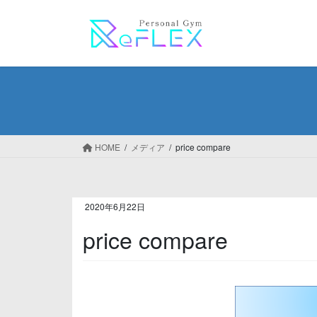
コ
ナ
ン
ビ
テ
ゲ
ン
ー
ツ
シ
へ
ョ
ス
ン
キ
に
ッ
移
HOME
メディア
price compare
プ
動
2020年6月22日
price compare