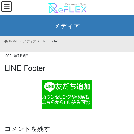
コ
ナ
ン
ビ
テ
ゲ
ン
ー
メディア
ツ
シ
へ
ョ
ス
ン
HOME
メディア
LINE Footer
キ
に
ッ
移
2021年7月6日
プ
動
LINE Footer
コメントを残す