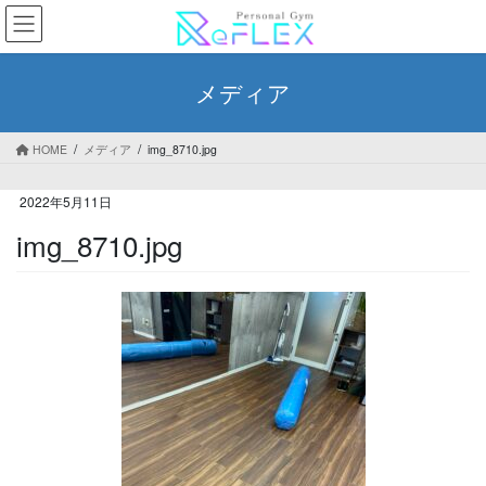
コ
ナ
ン
ビ
テ
ゲ
ン
ー
メディア
ツ
シ
へ
ョ
ス
ン
HOME
メディア
img_8710.jpg
キ
に
ッ
移
2022年5月11日
プ
動
img_8710.jpg