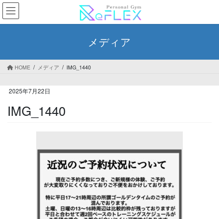
コ
ナ
ン
ビ
テ
ゲ
ン
ー
メディア
ツ
シ
へ
ョ
ス
ン
HOME
メディア
IMG_1440
キ
に
ッ
移
2025年7月22日
プ
動
IMG_1440