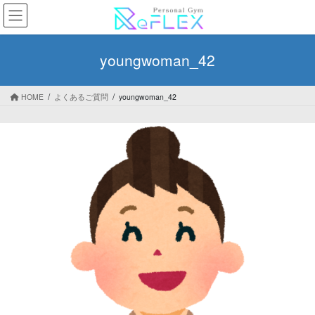
コ
ナ
ン
ビ
テ
ゲ
ン
ー
youngwoman_42
ツ
シ
へ
ョ
ス
ン
HOME
よくあるご質問
youngwoman_42
キ
に
ッ
移
プ
動