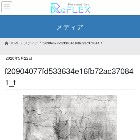
コ
ナ
ン
ビ
テ
ゲ
ン
ー
メディア
ツ
シ
へ
ョ
ス
ン
HOME
メディア
f20904077fd533634e16fb72ac370841_t
キ
に
ッ
移
2020年5月22日
プ
動
f20904077fd533634e16fb72ac37084
1_t