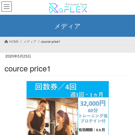
コ
ナ
ン
ビ
テ
ゲ
ン
ー
メディア
ツ
シ
へ
ョ
ス
ン
HOME
メディア
cource price1
キ
に
ッ
移
2020年5月23日
プ
動
cource price1