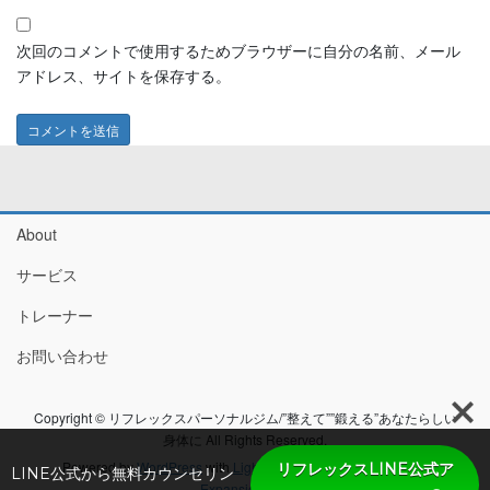
次回のコメントで使用するためブラウザーに自分の名前、メール
アドレス、サイトを保存する。
About
サービス
トレーナー
お問い合わせ
Copyright © リフレックスパーソナルジム/”整えて””鍛える”あなたらしい
身体に All Rights Reserved.
Powered by
WordPress
with
Lightning Theme
&
VK All in One
リフレックスLINE公式ア
LINE公式から無料カウンセリン
Expansion Unit