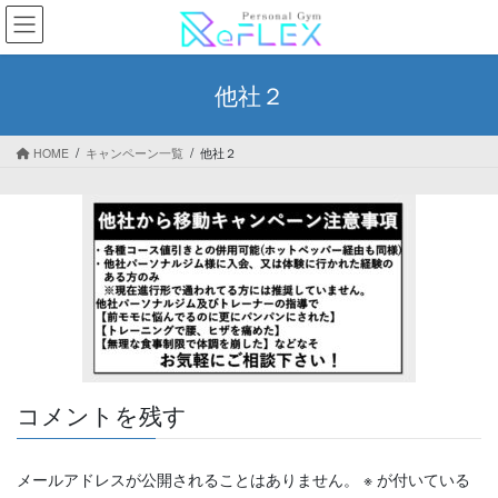
コ
ナ
ン
ビ
テ
ゲ
ン
ー
他社２
ツ
シ
へ
ョ
ス
ン
HOME
キャンペーン一覧
他社２
キ
に
ッ
移
プ
動
コメントを残す
メールアドレスが公開されることはありません。
※
が付いている