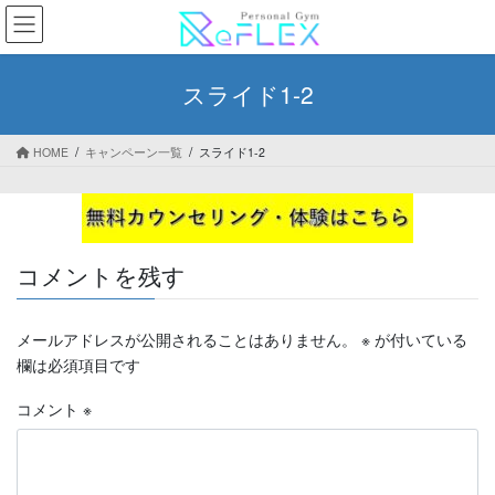
コ
ナ
ン
ビ
テ
ゲ
ン
ー
スライド1-2
ツ
シ
へ
ョ
ス
ン
HOME
キャンペーン一覧
スライド1-2
キ
に
ッ
移
プ
動
コメントを残す
メールアドレスが公開されることはありません。
※
が付いている
欄は必須項目です
コメント
※