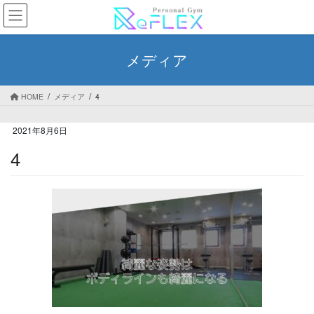
コ
ナ
ン
ビ
テ
ゲ
ン
ー
メディア
ツ
シ
へ
ョ
ス
ン
HOME
メディア
4
キ
に
ッ
移
2021年8月6日
プ
動
4