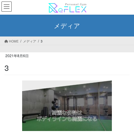
コ
ナ
ン
ビ
テ
ゲ
ン
ー
メディア
ツ
シ
へ
ョ
ス
ン
HOME
メディア
3
キ
に
ッ
移
2021年8月6日
プ
動
3