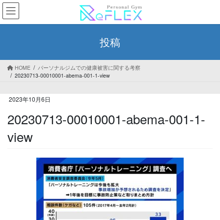
コ
ナ
ン
ビ
テ
ゲ
ン
ー
投稿
ツ
シ
へ
ョ
ス
ン
HOME
パーソナルジムでの健康被害に関する考察
キ
に
20230713-00010001-abema-001-1-view
ッ
移
プ
動
2023年10月6日
20230713-00010001-abema-001-1-
view