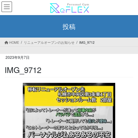
コ
ナ
ン
ビ
テ
ゲ
ン
ー
投稿
ツ
シ
へ
ョ
ス
ン
HOME
リニューアルオープンのお知らせ
IMG_9712
キ
に
ッ
移
2023年9月7日
プ
動
IMG_9712