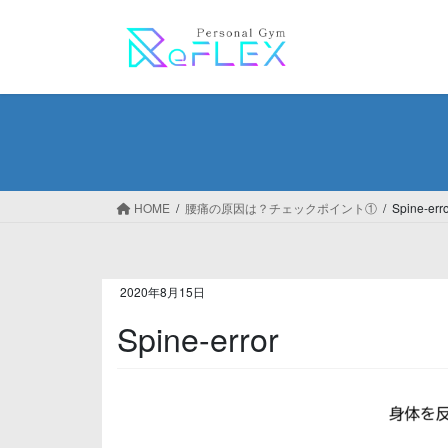
コ
ナ
ン
ビ
テ
ゲ
ン
ー
ツ
シ
へ
ョ
ス
ン
キ
に
ッ
移
HOME
腰痛の原因は？チェックポイント①
Spine-err
プ
動
2020年8月15日
Spine-error