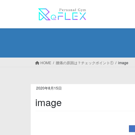
コ
ナ
ン
ビ
テ
ゲ
ン
ー
ツ
シ
へ
ョ
ス
ン
キ
に
ッ
移
HOME
腰痛の原因は？チェックポイント①
image
プ
動
2020年8月15日
image