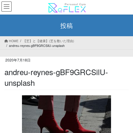
コ
ナ
ン
ビ
テ
ゲ
ン
ー
投稿
ツ
シ
へ
ョ
ス
ン
HOME
【芝】と【健康】(芝を敷いた理由)
キ
に
andreu-reynes-gBF9GRCSilU-unsplash
ッ
移
プ
動
2020年7月18日
andreu-reynes-gBF9GRCSilU-
unsplash