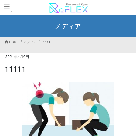
コ
ナ
ン
ビ
テ
ゲ
ン
ー
メディア
ツ
シ
へ
ョ
ス
ン
HOME
メディア
11111
キ
に
ッ
移
2021年4月6日
プ
動
11111