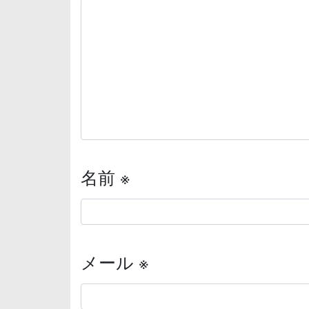
名前
※
メール
※