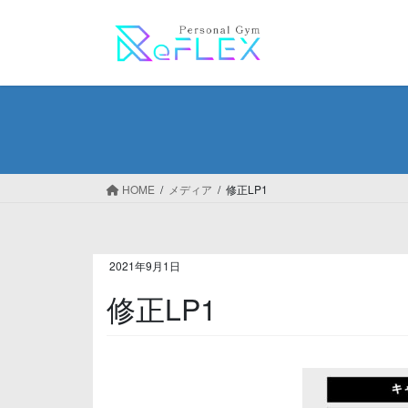
コ
ナ
ン
ビ
テ
ゲ
ン
ー
ツ
シ
へ
ョ
ス
ン
キ
に
ッ
移
HOME
メディア
修正LP1
プ
動
2021年9月1日
修正LP1