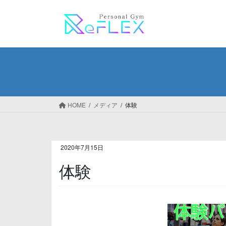
コ
ナ
ン
ビ
テ
ゲ
ン
ー
ツ
シ
へ
ョ
ス
ン
キ
に
ッ
移
HOME
メディア
体験
プ
動
2020年7月15日
体験