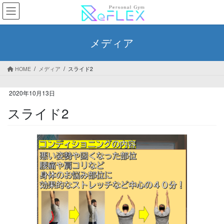
コ
ナ
ン
ビ
テ
ゲ
ン
ー
メディア
ツ
シ
へ
ョ
ス
ン
HOME
メディア
スライド2
キ
に
ッ
移
2020年10月13日
プ
動
スライド2